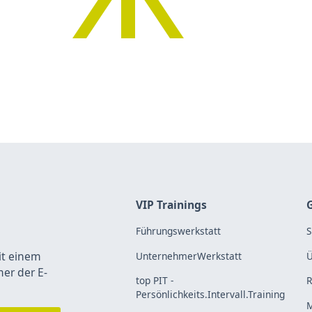
VIP Trainings
Führungswerkstatt
S
it einem
UnternehmerWerkstatt
Ü
mer der E-
top PIT -
R
Persönlichkeits.Intervall.Training
M