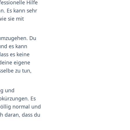
essionelle Hilfe
an. Es kann sehr
ie sie mit
r umzugehen. Du
 und es kann
dass es keine
deine eigene
selbe zu tun,
ig und
Abkürzungen. Es
völlig normal und
ch daran, dass du