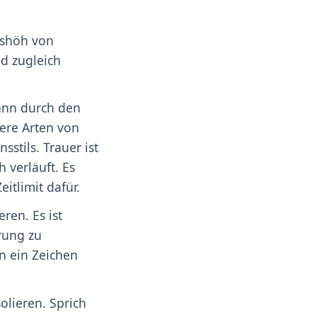
üshöh von
d zugleich
kann durch den
ere Arten von
stils. Trauer ist
 verläuft. Es
eitlimit dafür.
ren. Es ist
rung zu
n ein Zeichen
solieren. Sprich