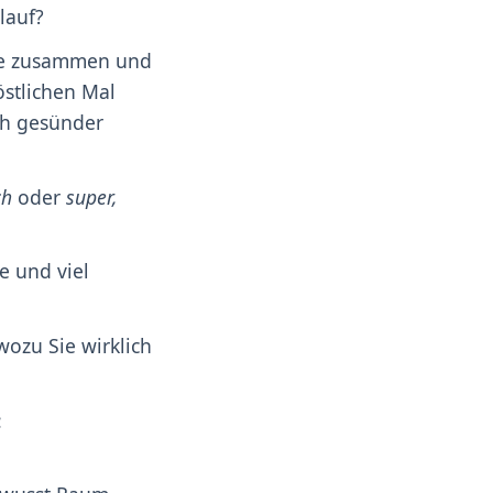
lauf?
de zusammen und
östlichen Mal
uch gesünder
ch
oder
super,
e und viel
 wozu Sie wirklich
: