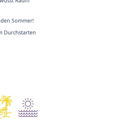
bewusst Raum
enden Sommer!
m Durchstarten