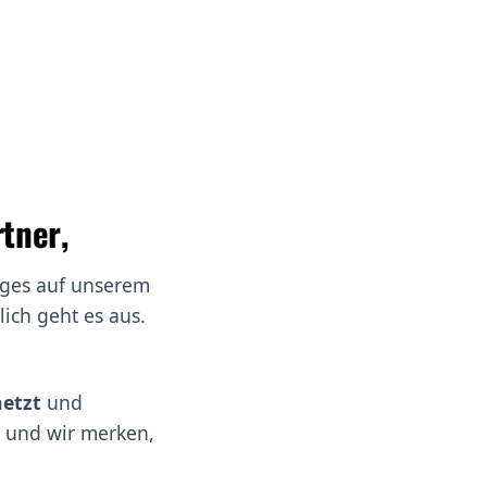
tner,
tiges auf unserem
ich geht es aus.
etzt
und
n und wir merken,