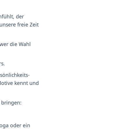
nfühlt, der
nsere freie Zeit
 wer die Wahl
rs.
sönlichkeits-
 Motive kennt und
 bringen:
Yoga oder ein