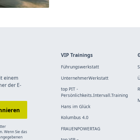
VIP Trainings
Führungswerkstatt
S
it einem
UnternehmerWerkstatt
Ü
mer der E-
top PIT -
R
Persönlichkeits.Intervall.Training
M
Hans im Glück
Kolumbus 4.0
tter
FRAUENPOWERTAG
m. Wenn Sie das
n angegebenen
top VIP –